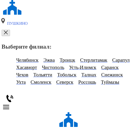
ПУШКИНО
Выберите филиал:
Челябинск
Эжва
Троицк
Стерлитамак
Сарапул
Хасавюрт
Чистополь
Усть-Илимск
Саранск
Чехов
Тольятти
Тобольск
Талнах
Снежинск
Ухта
Смоленск
Северск
Россошь
Туймазы