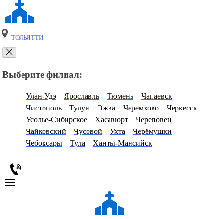
ТОЛЬЯТТИ
Выберите филиал:
Улан-Удэ
Ярославль
Тюмень
Чапаевск
Чистополь
Тулун
Эжва
Черемхово
Черкесск
Усолье-Сибирское
Хасавюрт
Череповец
Чайковский
Чусовой
Ухта
Черёмушки
Чебоксары
Тула
Ханты-Мансийск