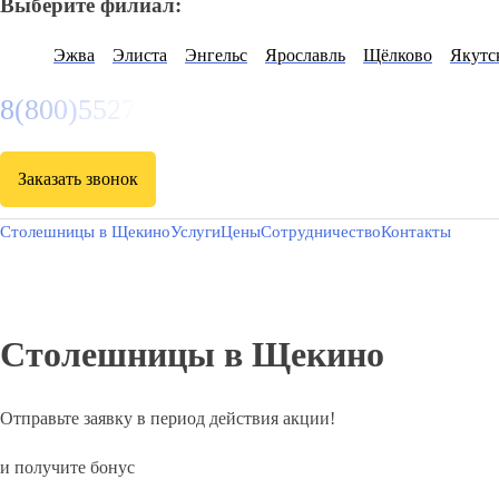
Выберите филиал:
Эжва
Элиста
Энгельс
Ярославль
Щёлково
Якутс
8(800)5527584
Заказать звонок
Столешницы в Щекино
Услуги
Цены
Сотрудничество
Контакты
Столешницы в Щекино
Отправьте заявку в период действия акции!
и получите бонус