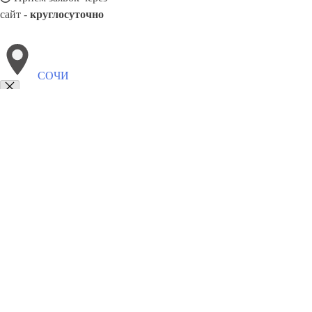
сайт -
круглосуточно
СОЧИ
Выберите филиал:
Ставрополь
Уфа
Усолье-Сибирское
Ярославль
Чус
Усть-Илимск
Щёлково
Томск
Челябинск
8(800)5527584
Заказать звонок
Столешницы в Сочи
Услуги
Цены
Сотрудничество
Контакты