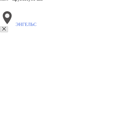
ЭНГЕЛЬС
Выберите филиал:
8(800)5527584
Заказать звонок
Столешницы в Энгельсе
Услуги
Цены
Сотрудничество
Контакты
Столешницы в Энгельсе