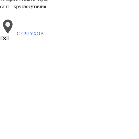
сайт -
круглосуточно
СЕРПУХОВ
Выберите филиал:
Южно-Сахалинск
Сочи
Соликамск
Чистополь
Уфа
Ярославль
Тверь
Энгельс
8(800)5527584
Заказать звонок
Столешницы в Серпухове
Услуги
Цены
Сотрудничество
Контакты