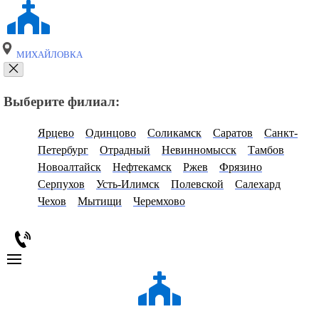
МИХАЙЛОВКА
Выберите филиал:
Ярцево
Одинцово
Соликамск
Саратов
Санкт-
Петербург
Отрадный
Невинномысск
Тамбов
Новоалтайск
Нефтекамск
Ржев
Фрязино
Серпухов
Усть-Илимск
Полевской
Салехард
Чехов
Мытищи
Черемхово