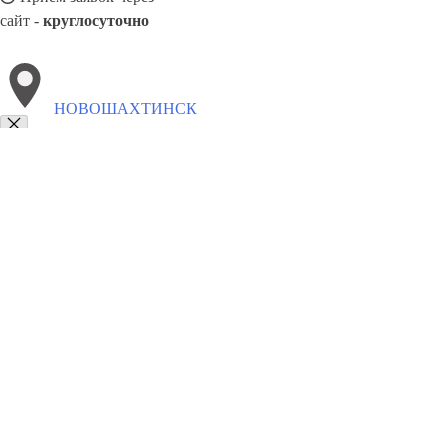
сайт -
круглосуточно
НОВОШАХТИНСК
Выберите филиал:
Элиста
Рославль
Усть-Илимск
Сургут
Россошь
С
Ростов-на-Дону
Тихвин
Отрадный
Улан-Удэ
8(800)5527584
Заказать звонок
Алюминиевые окна в Новошахтинске
Виды
Цены
Сотрудничество
Ко