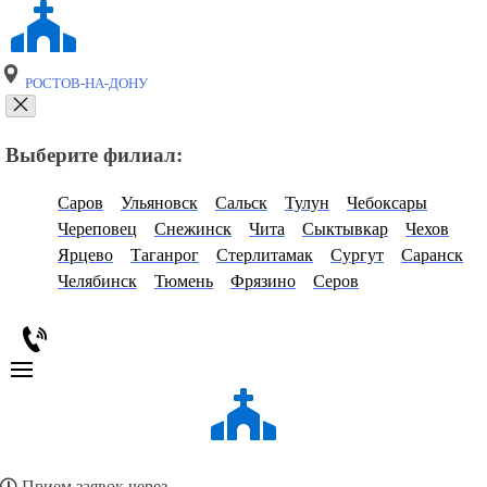
РОСТОВ-НА-ДОНУ
Выберите филиал:
Саров
Ульяновск
Сальск
Тулун
Чебоксары
Череповец
Снежинск
Чита
Сыктывкар
Чехов
Ярцево
Таганрог
Стерлитамак
Сургут
Саранск
Челябинск
Тюмень
Фрязино
Серов
Прием заявок через