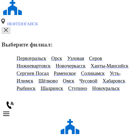
НЕФТЕЮГАНСК
Выберите филиал:
Первоуральск
Орск
Узловая
Серов
Нижневартовск
Новочеркасск
Ханты-Мансийск
Сергиев Посад
Раменское
Соликамск
Усть-
Илимск
Щёлково
Омск
Чусовой
Хабаровск
Рыбинск
Шадринск
Ступино
Новоуральск