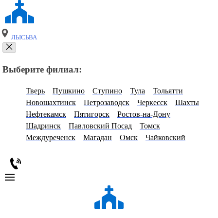
ЛЫСЬВА
Выберите филиал:
Тверь
Пушкино
Ступино
Тула
Тольятти
Новошахтинск
Петрозаводск
Черкесск
Шахты
Нефтекамск
Пятигорск
Ростов-на-Дону
Шадринск
Павловский Посад
Томск
Междуреченск
Магадан
Омск
Чайковский