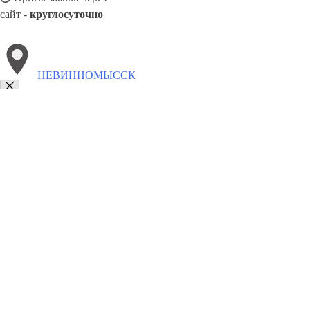
сайт -
круглосуточно
НЕВИННОМЫССК
Выберите филиал:
Североморск
Прокопьевск
Новомосковск
Первоурал
Оскол
Электросталь
Нижний Новгород
Саранск
8(800)5527584
Заказать звонок
Балконные рамы в Невинномысске
Виды
Цены
Сотрудничество
Конт