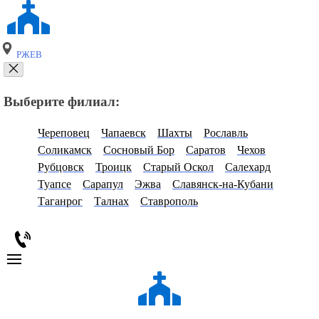
РЖЕВ
Выберите филиал:
Череповец
Чапаевск
Шахты
Рославль
Соликамск
Сосновый Бор
Саратов
Чехов
Рубцовск
Троицк
Старый Оскол
Салехард
Туапсе
Сарапул
Эжва
Славянск-на-Кубани
Таганрог
Талнах
Ставрополь