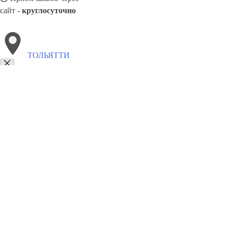
сайт -
круглосуточно
ТОЛЬЯТТИ
Выберите филиал:
Ульяновск
Тулун
Троицк
Чайковский
Черногорск
Щекино
Фрязино
8(800)5527584
Заказать звонок
Балконные рамы в Тольятти
Виды
Цены
Сотрудничество
Контакты