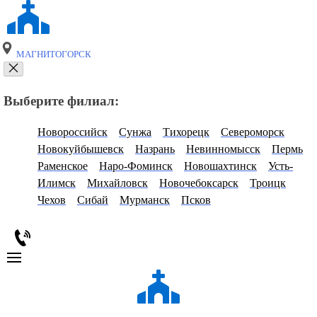
МАГНИТОГОРСК
Выберите филиал:
Новороссийск
Сунжа
Тихорецк
Североморск
Новокуйбышевск
Назрань
Невинномысск
Пермь
Раменское
Наро-Фоминск
Новошахтинск
Усть-
Илимск
Михайловск
Новочебоксарск
Троицк
Чехов
Сибай
Мурманск
Псков