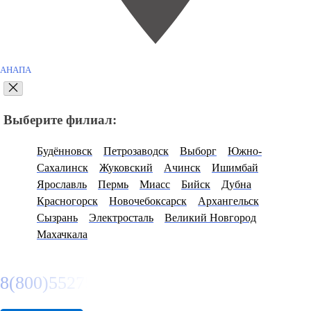
АНАПА
Выберите филиал:
Будённовск
Петрозаводск
Выборг
Южно-
Сахалинск
Жуковский
Ачинск
Ишимбай
Ярославль
Пермь
Миасс
Бийск
Дубна
Красногорск
Новочебоксарск
Архангельск
Сызрань
Электросталь
Великий Новгород
Махачкала
8(800)5527584