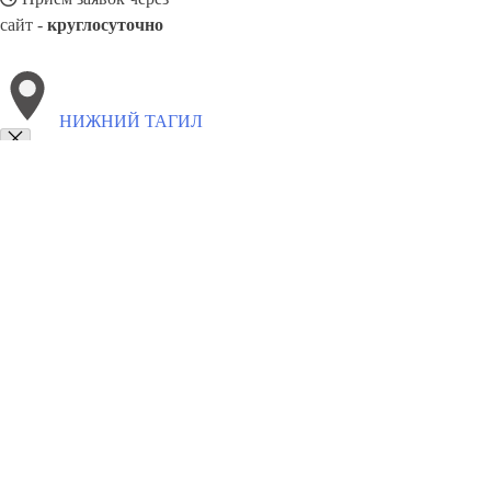
сайт -
круглосуточно
НИЖНИЙ ТАГИЛ
Выберите филиал:
Тулун
Южно-Сахалинск
Чехов
Полевской
Новый 
Новокуйбышевск
Петропавловск-Камчатский
Пушки
8(800)5527584
Заказать звонок
Окна в Нижнем Тагиле
Профили
Ст