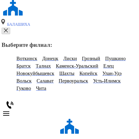
БАЛАШИХА
Выберите филиал:
Воткинск
Донецк
Лиски
Грозный
Пушкино
Братск
Талнах
Каменск-Уральский
Елец
Новокуйбышевск
Шахты
Копейск
Улан-Удэ
Вольск
Салават
Первоуральск
Усть-Илимск
Гуково
Чита