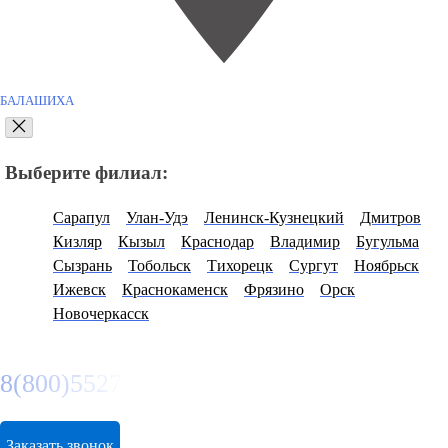
БАЛАШИХА
Выберите филиал:
Сарапул
Улан-Удэ
Ленинск-Кузнецкий
Дмитров
Кизляр
Кызыл
Краснодар
Владимир
Бугульма
Сызрань
Тобольск
Тихорецк
Сургут
Ноябрьск
Ижевск
Краснокаменск
Фрязино
Орск
Новочеркасск
8(800)5527584
Заказать звонок