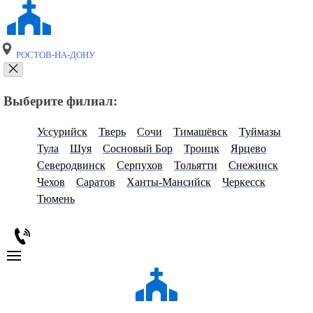
РОСТОВ-НА-ДОНУ
Выберите филиал:
Уссурийск
Тверь
Сочи
Тимашёвск
Туймазы
Тула
Шуя
Сосновый Бор
Троицк
Ярцево
Северодвинск
Серпухов
Тольятти
Снежинск
Чехов
Саратов
Ханты-Мансийск
Черкесск
Тюмень