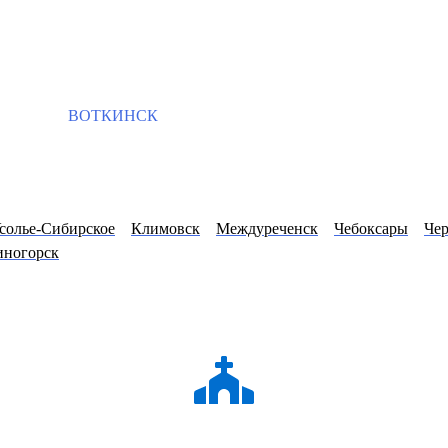
ВОТКИНСК
солье-Сибирское
Климовск
Междуреченск
Чебоксары
Чер
иногорск