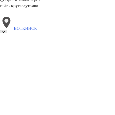
сайт -
круглосуточно
ВОТКИНСК
Выберите филиал:
Рославль
Железногорск
Омск
Ново-Переделкино
М
Кропоткин
Сибай
Тверь
Искитим
Наро-Фоминск
8(800)5527584
Заказать звонок
Окна в Воткинске
Профили
Ст