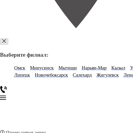
Выберите филиал:
Омск
Минусинск
Мытищи
Нарьян-Мар
Кызыл
У
Липецк
Новочебоксарск
Салехард
Жигулевск
Лен
Прием заявок через