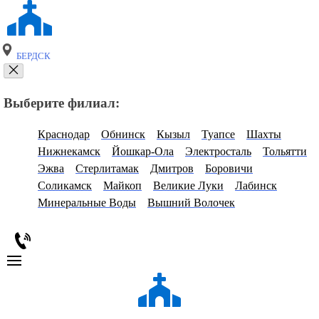
БЕРДСК
Выберите филиал:
Краснодар
Обнинск
Кызыл
Туапсе
Шахты
Нижнекамск
Йошкар-Ола
Электросталь
Тольятти
Эжва
Стерлитамак
Дмитров
Боровичи
Соликамск
Майкоп
Великие Луки
Лабинск
Минеральные Воды
Вышний Волочек