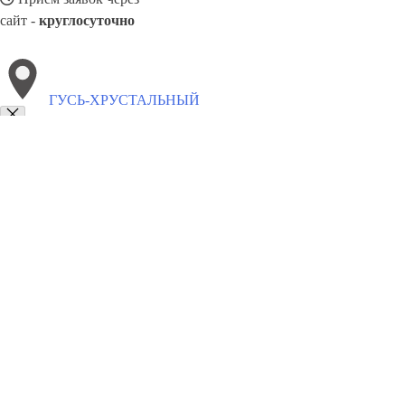
сайт -
круглосуточно
ГУСЬ-ХРУСТАЛЬНЫЙ
Выберите филиал:
Улан-Удэ
Ново-Переделкино
Новокуйбышевск
Каме
Сызрань
Озёрск
Уфа
Подольск
Сунжа
Златоуст
8(800)5527584
Заказать звонок
Окна в Гусь-Хрустальном
Профили
Ст