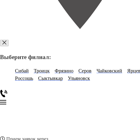
Выберите филиал:
Сибай
Троицк
Фрязино
Серов
Чайковский
Ярце
Россошь
Сыктывкар
Ульяновск
Прием заявок через