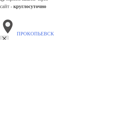
сайт -
круглосуточно
ПРОКОПЬЕВСК
Выберите филиал:
Черёмушки
Сергиев Посад
Черемхово
Североморск
Северск
Ухта
Пятигорск
Салехард
Шуя
8(800)5527584
Заказать звонок
Щебень в Прокопьевске
Виды
Услуги
Цены
Сотрудничество
Контакты