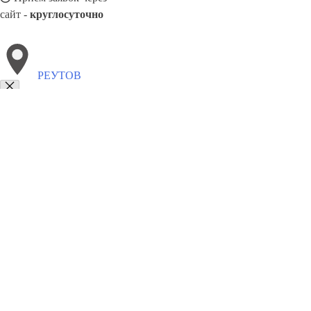
сайт -
круглосуточно
РЕУТОВ
Выберите филиал:
Шуя
Сергиев Посад
Саров
Сосновый Бор
Тверь
Щекино
Черемхово
Узловая
Тихвин
8(800)5527584
Заказать звонок
Щебень в Реутове
Виды
Услуги
Цены
Сотрудничество
Контакты