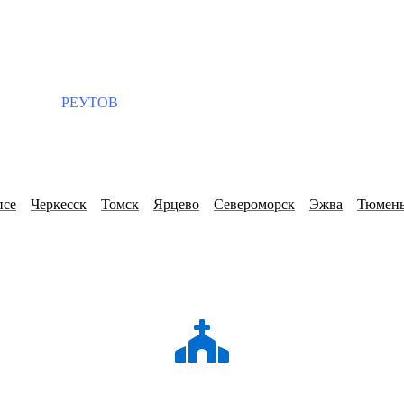
РЕУТОВ
псе
Черкесск
Томск
Ярцево
Североморск
Эжва
Тюмен