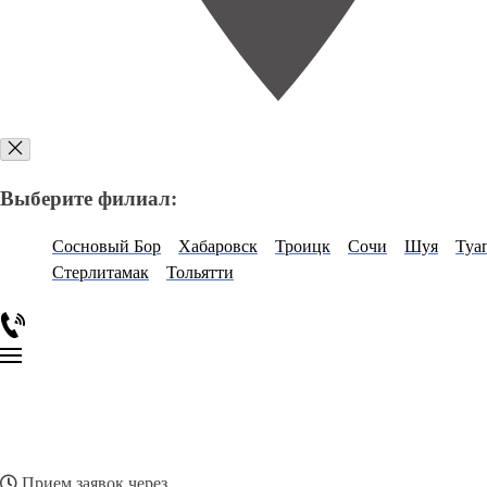
Выберите филиал:
Сосновый Бор
Хабаровск
Троицк
Сочи
Шуя
Туа
Стерлитамак
Тольятти
Прием заявок через