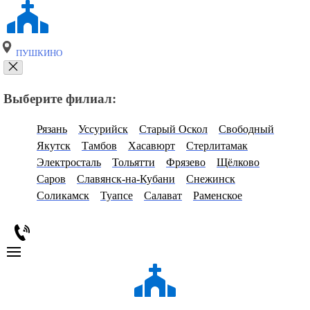
ПУШКИНО
Выберите филиал:
Рязань
Уссурийск
Старый Оскол
Свободный
Якутск
Тамбов
Хасавюрт
Стерлитамак
Электросталь
Тольятти
Фрязево
Щёлково
Саров
Славянск-на-Кубани
Снежинск
Соликамск
Туапсе
Салават
Раменское