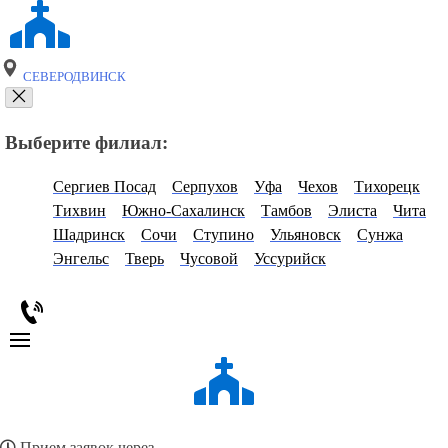
СЕВЕРОДВИНСК
Выберите филиал:
Сергиев Посад
Серпухов
Уфа
Чехов
Тихорецк
Тихвин
Южно-Сахалинск
Тамбов
Элиста
Чита
Шадринск
Сочи
Ступино
Ульяновск
Сунжа
Энгельс
Тверь
Чусовой
Уссурийск
Прием заявок через