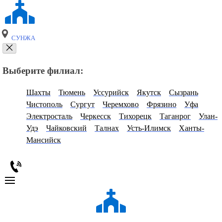
СУНЖА
Выберите филиал:
Шахты
Тюмень
Уссурийск
Якутск
Сызрань
Чистополь
Сургут
Черемхово
Фрязино
Уфа
Электросталь
Черкесск
Тихорецк
Таганрог
Улан-
Удэ
Чайковский
Талнах
Усть-Илимск
Ханты-
Мансийск