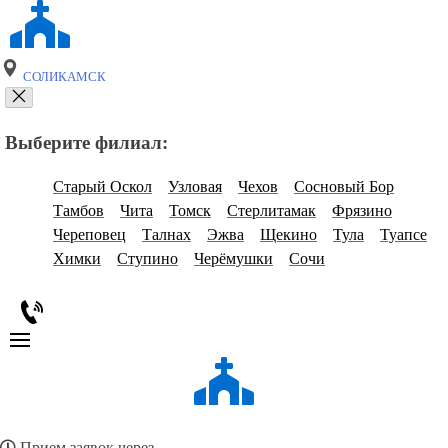
СОЛИКАМСК
Выберите филиал:
Старый Оскол
Узловая
Чехов
Сосновый Бор
Тамбов
Чита
Томск
Стерлитамак
Фрязино
Череповец
Талнах
Эжва
Щекино
Тула
Туапсе
Химки
Ступино
Черёмушки
Сочи
Прием заявок через