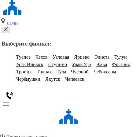
СОЧИ
Выберите филиал:
Туапсе
Чехов
Узловая
Ярцево
Элиста
Тулун
Усть-Илимск
Ступино
Улан-Удэ
Эжва
Фрязино
Троицк
Талнах
Тула
Чусовой
Чебоксары
Черёмушки
Якутск
Чапаевск
Прием заявок через