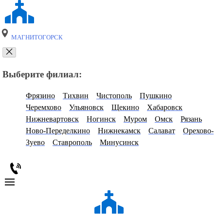
МАГНИТОГОРСК
Выберите филиал:
Фрязино
Тихвин
Чистополь
Пушкино
Черемхово
Ульяновск
Щекино
Хабаровск
Нижневартовск
Ногинск
Муром
Омск
Рязань
Ново-Переделкино
Нижнекамск
Салават
Орехово-
Зуево
Ставрополь
Минусинск