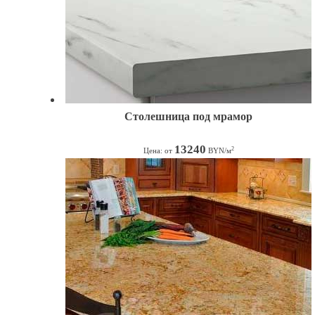
Столешница под мрамор
13240
2
Цена: от
BYN/м