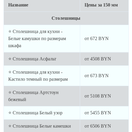
Название
Цены за 150 мм
Столешницы
⭐ Столешница для кухни -
Белые камушки по размерам
от
672
BYN
шкафа
⭐ Столешница Асфальт
от
4508
BYN
⭐ Столешница для кухни -
от
673
BYN
Кастило темный по размерам
⭐ Столешница Артстоун
от
5108
BYN
бежевый
⭐ Столешница Белый узор
от
5455
BYN
⭐ Столешница Белые камешки
от
6506
BYN