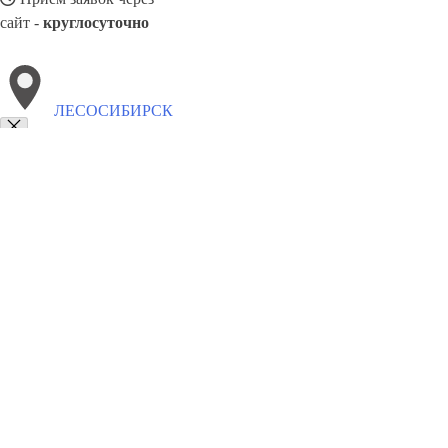
сайт -
круглосуточно
ЛЕСОСИБИРСК
Выберите филиал:
Элиста
Ставрополь
Сальск
Рославль
Новочебоксар
Омск
Чапаевск
Ноябрьск
Салават
Снежинск
8(800)5527584
Заказать звонок
Окна в Лесосибирске
Профили
Ст