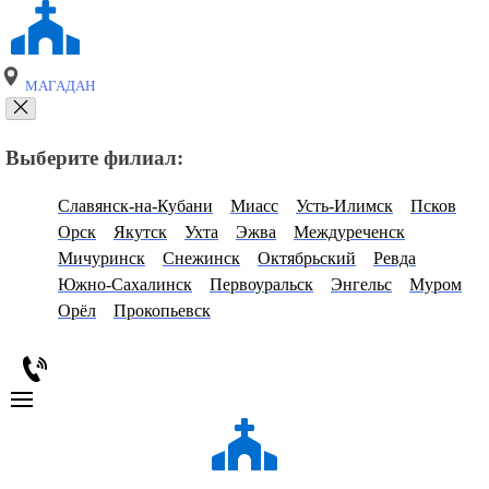
МАГАДАН
Выберите филиал:
Славянск-на-Кубани
Миасс
Усть-Илимск
Псков
Орск
Якутск
Ухта
Эжва
Междуреченск
Мичуринск
Снежинск
Октябрьский
Ревда
Южно-Сахалинск
Первоуральск
Энгельс
Муром
Орёл
Прокопьевск