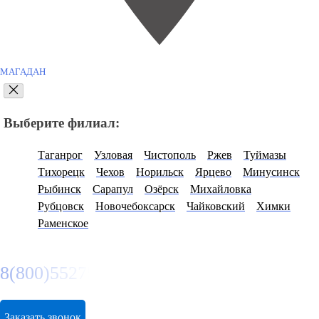
МАГАДАН
Выберите филиал:
Таганрог
Узловая
Чистополь
Ржев
Туймазы
Тихорецк
Чехов
Норильск
Ярцево
Минусинск
Рыбинск
Сарапул
Озёрск
Михайловка
Рубцовск
Новочебоксарск
Чайковский
Химки
Раменское
8(800)5527584
Заказать звонок