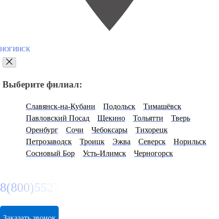
НОГИНСК
Выберите филиал:
Славянск-на-Кубани
Подольск
Тимашёвск
Павловский Посад
Щекино
Тольятти
Тверь
Оренбург
Сочи
Чебоксары
Тихорецк
Петрозаводск
Троицк
Эжва
Северск
Норильск
Сосновый Бор
Усть-Илимск
Черногорск
8(800)5527584
Заказать звонок