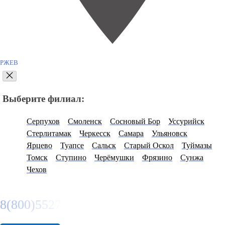
РЖЕВ
Выберите филиал:
Серпухов
Смоленск
Сосновый Бор
Уссурийск
Стерлитамак
Черкесск
Самара
Ульяновск
Ярцево
Туапсе
Сальск
Старый Оскол
Туймазы
Томск
Ступино
Черёмушки
Фрязино
Сунжа
Чехов
8(800)5527584