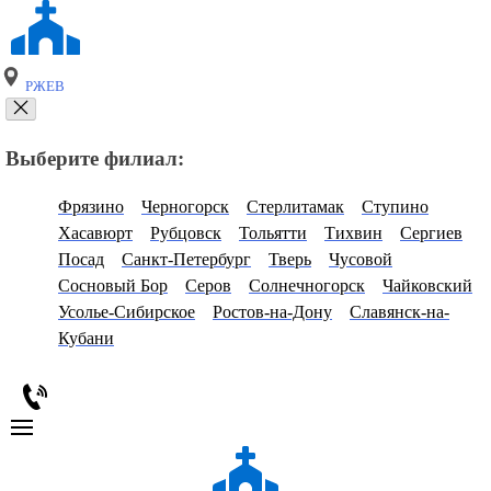
РЖЕВ
Выберите филиал:
Фрязино
Черногорск
Стерлитамак
Ступино
Хасавюрт
Рубцовск
Тольятти
Тихвин
Сергиев
Посад
Санкт-Петербург
Тверь
Чусовой
Сосновый Бор
Серов
Солнечногорск
Чайковский
Усолье-Сибирское
Ростов-на-Дону
Славянск-на-
Кубани