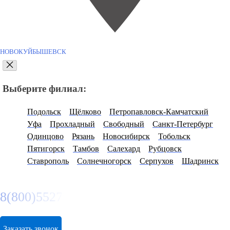
НОВОКУЙБЫШЕВСК
Выберите филиал:
Подольск
Щёлково
Петропавловск-Камчатский
Уфа
Прохладный
Свободный
Санкт-Петербург
Одинцово
Рязань
Новосибирск
Тобольск
Пятигорск
Тамбов
Салехард
Рубцовск
Ставрополь
Солнечногорск
Серпухов
Шадринск
8(800)5527584
Заказать звонок