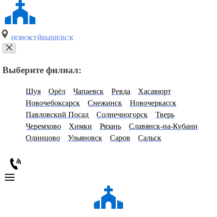
НОВОКУЙБЫШЕВСК
Выберите филиал:
Шуя
Орёл
Чапаевск
Ревда
Хасавюрт
Новочебоксарск
Снежинск
Новочеркасск
Павловский Посад
Солнечногорск
Тверь
Черемхово
Химки
Рязань
Славянск-на-Кубани
Одинцово
Ульяновск
Саров
Сальск