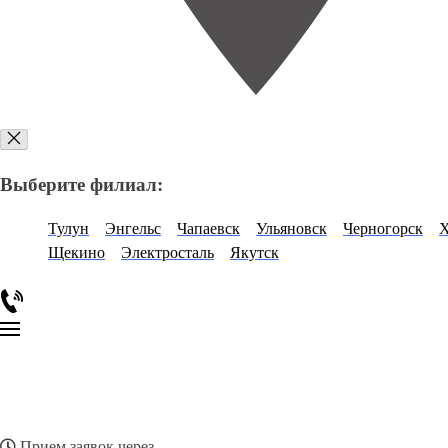
Выберите филиал:
Тулун
Энгельс
Чапаевск
Ульяновск
Черногорск
Х
Щекино
Электросталь
Якутск
Прием заявок через