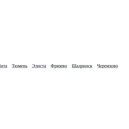
Чита
Тюмень
Элиста
Фрязево
Шадринск
Черемхово