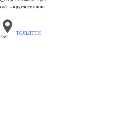
сайт -
круглосуточно
ТОЛЬЯТТИ
Выберите филиал:
Чистополь
Челябинск
Шуя
Якутск
Фрязино
Уфа
Усолье-Сибирское
8(800)5527584
Заказать звонок
Окна в Тольятти
Профили
Ст