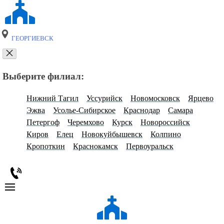
ГЕОРГИЕВСК
Выберите филиал:
Нижний Тагил
Уссурийск
Новомосковск
Ярцево
Эжва
Усолье-Сибирское
Краснодар
Самара
Петергоф
Черемхово
Курск
Новороссийск
Киров
Елец
Новокуйбышевск
Колпино
Кропоткин
Краснокамск
Первоуральск