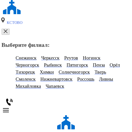
КСТОВО
Выберите филиал:
Снежинск
Черкесск
Реутов
Ногинск
Черногорск
Рыбинск
Пятигорск
Пенза
Орёл
Тихорецк
Химки
Солнечногорск
Тверь
Смоленск
Нижневартовск
Россошь
Ливны
Михайловка
Чапаевск