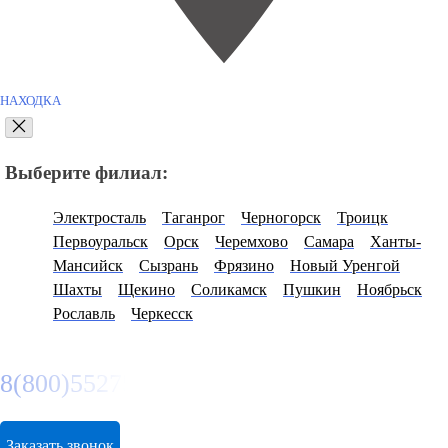
НАХОДКА
Выберите филиал:
Электросталь
Таганрог
Черногорск
Троицк
Первоуральск
Орск
Черемхово
Самара
Ханты-
Мансийск
Сызрань
Фрязино
Новый Уренгой
Шахты
Щекино
Соликамск
Пушкин
Ноябрьск
Рославль
Черкесск
8(800)5527584
Заказать звонок