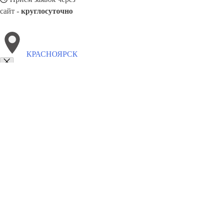
сайт -
круглосуточно
КРАСНОЯРСК
Выберите филиал:
Люберцы
Крымск
Подольск
Химки
Ставрополь
Ржев
Электросталь
Назрань
Полевской
Мурманск
8(800)5527584
Заказать звонок
Окна в Красноярске
Профили
Ст