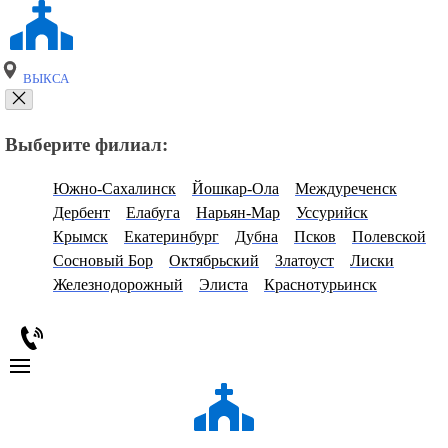
ВЫКСА
Выберите филиал:
Южно-Сахалинск
Йошкар-Ола
Междуреченск
Дербент
Елабуга
Нарьян-Мар
Уссурийск
Крымск
Екатеринбург
Дубна
Псков
Полевской
Сосновый Бор
Октябрьский
Златоуст
Лиски
Железнодорожный
Элиста
Краснотурьинск