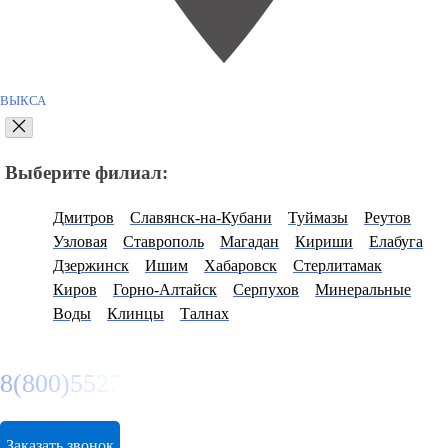
ВЫКСА
Выберите филиал:
Дмитров
Славянск-на-Кубани
Туймазы
Реутов
Узловая
Ставрополь
Магадан
Кириши
Елабуга
Дзержинск
Ишим
Хабаровск
Стерлитамак
Киров
Горно-Алтайск
Серпухов
Минеральные
Воды
Клинцы
Талнах
8(800)5527584
Заказать звонок