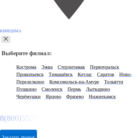
КИНЕШМА
Выберите филиал:
Кострома
Эжва
Стерлитамак
Первоуральск
Прокопьевск
Тимашёвск
Котлас
Саратов
Ново-
Переделкино
Комсомольск-на-Амуре
Тольятти
Пушкино
Смоленск
Пермь
Лыткарино
Черёмушки
Ярцево
Фрязево
Нижнекамск
8(800)5527584
Заказать звонок