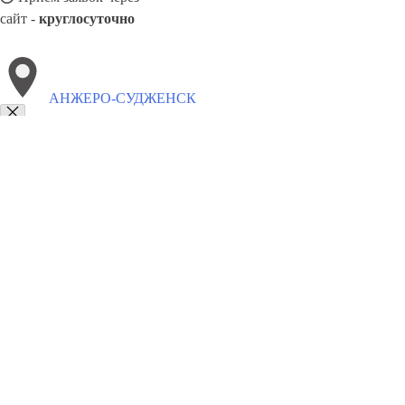
сайт -
круглосуточно
АНЖЕРО-СУДЖЕНСК
Выберите филиал:
Свободный
Михайловск
Санкт-Петербург
Орск
Гл
Жуковский
Вышний Волочек
Нижнекамск
Ачинск
8(800)5527584
Заказать звонок
Щебень в Анжеро-Судженске
Виды
Услуги
Цены
Сотрудничество
Кон