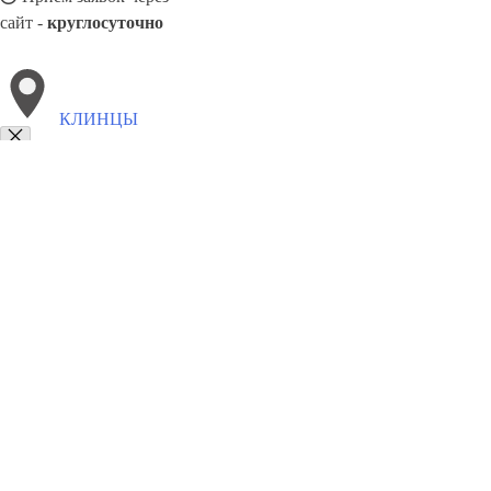
сайт -
круглосуточно
КЛИНЦЫ
Выберите филиал:
Тула
Минусинск
Петрозаводск
Минеральные Воды
Лобня
Павловский Посад
Узловая
Чусовой
Сургут
8(800)5527584
Заказать звонок
Щебень в Клинцах
Виды
Услуги
Цены
Сотрудничество
Контакты