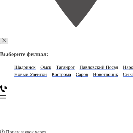
Выберите филиал:
Шадринск
Омск
Таганрог
Павловский Посад
Нар
Новый Уренгой
Кострома
Саров
Новотроицк
Сык
Прием заявок через