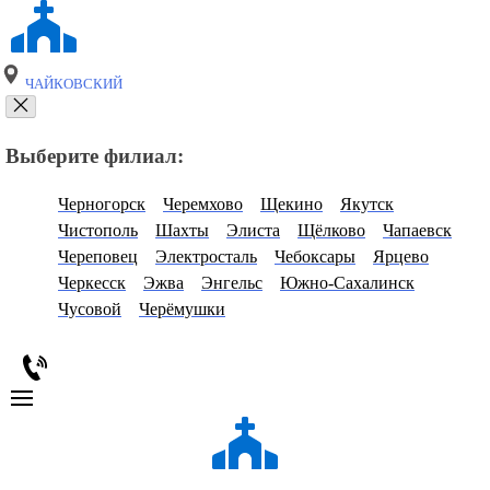
ЧАЙКОВСКИЙ
Выберите филиал:
Черногорск
Черемхово
Щекино
Якутск
Чистополь
Шахты
Элиста
Щёлково
Чапаевск
Череповец
Электросталь
Чебоксары
Ярцево
Черкесск
Эжва
Энгельс
Южно-Сахалинск
Чусовой
Черёмушки