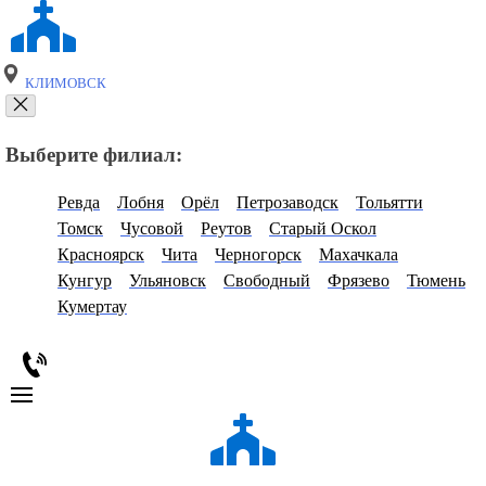
КЛИМОВСК
Выберите филиал:
Ревда
Лобня
Орёл
Петрозаводск
Тольятти
Томск
Чусовой
Реутов
Старый Оскол
Красноярск
Чита
Черногорск
Махачкала
Кунгур
Ульяновск
Свободный
Фрязево
Тюмень
Кумертау