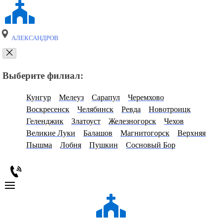
АЛЕКСАНДРОВ
Выберите филиал:
Кунгур
Мелеуз
Сарапул
Черемхово
Воскресенск
Челябинск
Ревда
Новотроицк
Геленджик
Златоуст
Железногорск
Чехов
Великие Луки
Балашов
Магнитогорск
Верхняя
Пышма
Лобня
Пушкин
Сосновый Бор