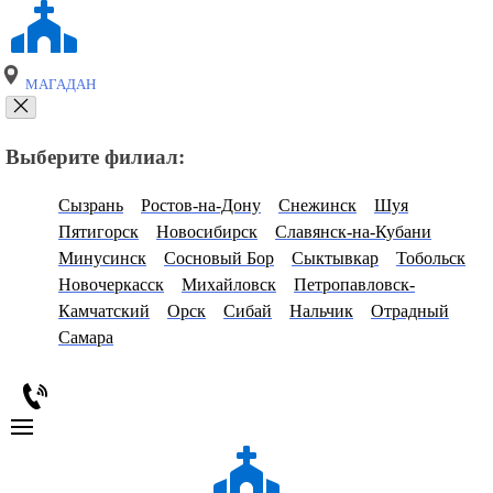
МАГАДАН
Выберите филиал:
Сызрань
Ростов-на-Дону
Снежинск
Шуя
Пятигорск
Новосибирск
Славянск-на-Кубани
Минусинск
Сосновый Бор
Сыктывкар
Тобольск
Новочеркасск
Михайловск
Петропавловск-
Камчатский
Орск
Сибай
Нальчик
Отрадный
Самара