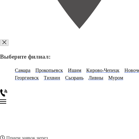
Выберите филиал:
Самара
Прокопьевск
Ишим
Кирово-Чепецк
Новоч
Георгиевск
Тихвин
Сызрань
Ливны
Муром
Прием заявок через