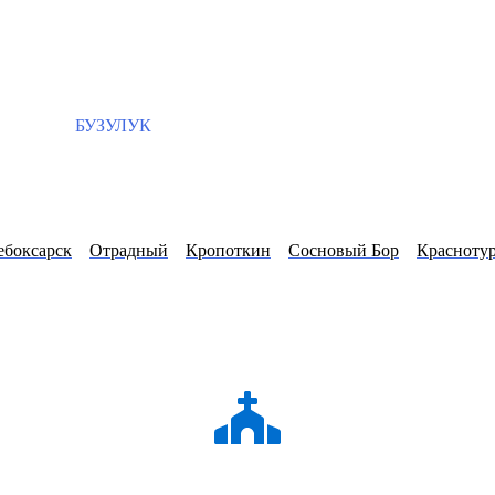
БУЗУЛУК
ебоксарск
Отрадный
Кропоткин
Сосновый Бор
Красноту