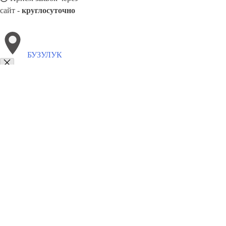
сайт -
круглосуточно
БУЗУЛУК
Выберите филиал:
Снежинск
Чебоксары
Волгодонск
Реутов
Саратов
Чусовой
Лесосибирск
Лиски
Кострома
8(800)5527584
Заказать звонок
Похоронное бюро в Бузулуке
Услуги
Каталог товаров
Цены
Сотрудни